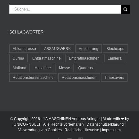
Suche
nach:
SCHLAGWÖRTER
Abkantpresse
ABSAUGWERK
Anlieferung
Blechexpo
Durma
Entgratmaschine
Entgratmaschinen
Lamiera
Mailand
Maschine
Messe
Quadrus
Rotationsbürstmaschine
Rotationsmaschinen
Timesavers
© Copyright 2018 -
1A MASCHINEN Andreas Artinger | Made with ❤ by
UNICORNSULT
| Alle Rechte vorbehalten |
Datenschutzerklärung
|
Verwendung von Cookies
|
Rechtliche Hinweise
|
Impressum