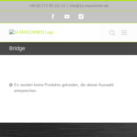
Zum
+49 (0) 172 85 111 14
|
info@1a-maschinen.de
Inhalt
springen
Facebook
YouTube
Xing
Bridge
Es wurden keine Produkte gefunden, die deiner Auswahl
entsprechen.