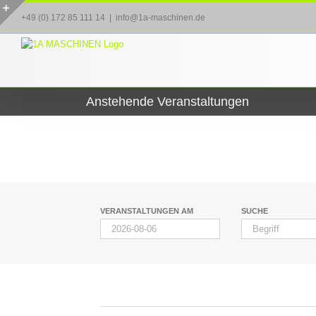
Zum
+49 (0) 172 85 111 14
|
info@1a-maschinen.de
Inhalt
Toggle
springen
Sliding
Bar
Area
Anstehende Veranstaltungen
Veranstaltungen
Suche
VERANSTALTUNGEN AM
SUCHE
und
Veranstaltungen
Ansichten,
Suche
Navigation