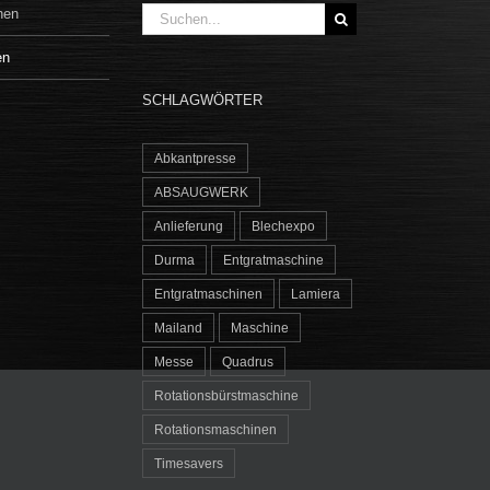
Suche
hen
nach:
en
SCHLAGWÖRTER
Abkantpresse
ABSAUGWERK
Anlieferung
Blechexpo
Durma
Entgratmaschine
Entgratmaschinen
Lamiera
Mailand
Maschine
Messe
Quadrus
Rotationsbürstmaschine
Rotationsmaschinen
Timesavers