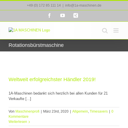
Zum
+49 (0) 172 85 111 14
|
info@1a-maschinen.de
Inhalt
springen
Facebook
YouTube
Xing
Rotationsbürstmaschine
Weltweit erfolgreichster Händler 2019!
1A-Maschinen bedankt sich herzlich bei allen Kunden für 21
Verkaufte [...]
Von
Maschinenprofi
|
März 23rd, 2020
|
Allgemein
,
Timesavers
|
0
Kommentare
Weiterlesen