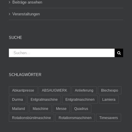
Beiträge ansehen
Veranstaltungen
SUCHE
Suche
nach:
SCHLAGWÖRTER
Abkantpresse
ABSAUGWERK
Anlieferung
Blechexpo
Durma
Entgratmaschine
Entgratmaschinen
Lamiera
Mailand
Maschine
Messe
Quadrus
Rotationsbürstmaschine
Rotationsmaschinen
Timesavers