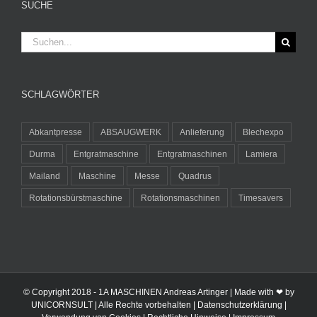
SUCHE
Suche
nach:
SCHLAGWÖRTER
Abkantpresse
ABSAUGWERK
Anlieferung
Blechexpo
Durma
Entgratmaschine
Entgratmaschinen
Lamiera
Mailand
Maschine
Messe
Quadrus
Rotationsbürstmaschine
Rotationsmaschinen
Timesavers
© Copyright 2018 -
1A MASCHINEN Andreas Artinger | Made with ❤ by
UNICORNSULT
| Alle Rechte vorbehalten |
Datenschutzerklärung
|