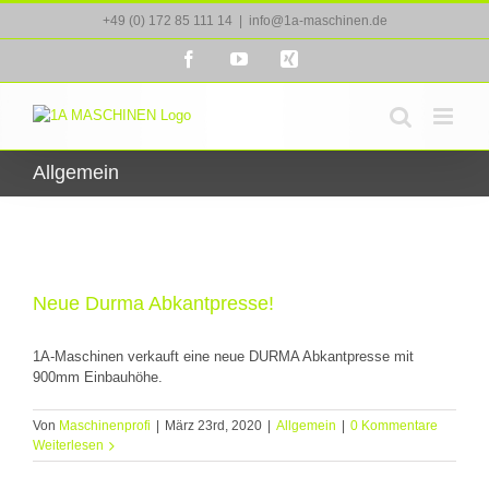
Zum
+49 (0) 172 85 111 14
|
info@1a-maschinen.de
Inhalt
springen
Facebook
YouTube
Xing
Allgemein
Neue Durma Abkantpresse!
1A-Maschinen verkauft eine neue DURMA Abkantpresse mit
900mm Einbauhöhe.
Von
Maschinenprofi
|
März 23rd, 2020
|
Allgemein
|
0 Kommentare
Weiterlesen