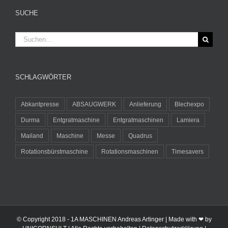
SUCHE
Suche
nach:
SCHLAGWÖRTER
Abkantpresse
ABSAUGWERK
Anlieferung
Blechexpo
Durma
Entgratmaschine
Entgratmaschinen
Lamiera
Mailand
Maschine
Messe
Quadrus
Rotationsbürstmaschine
Rotationsmaschinen
Timesavers
© Copyright 2018 -
1A MASCHINEN Andreas Artinger | Made with ❤ by