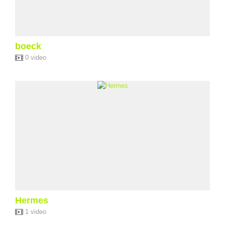
boeck
0 video
Hermes
1 video