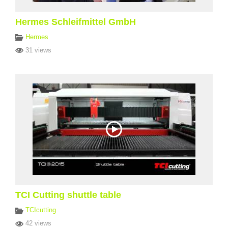
Hermes Schleifmittel GmbH
Hermes
31 views
TCI Cutting shuttle table
TCIcutting
42 views