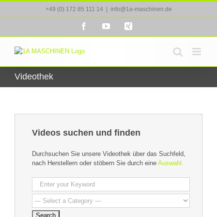
Zum
+49 (0) 172 85 111 14
|
info@1a-maschinen.de
Inhalt
springen
Facebook
YouTube
Xing
Videothek
Videos suchen und finden
Durchsuchen Sie unsere Videothek über das Suchfeld,
nach Herstellern oder stöbern Sie durch eine
Auswahl.