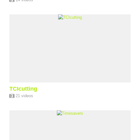
TCIcutting
21 videos