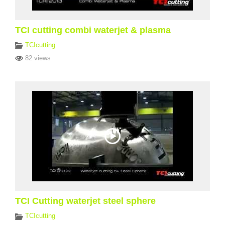
TCI cutting combi waterjet & plasma
TCIcutting
82 views
TCI Cutting waterjet steel sphere
TCIcutting