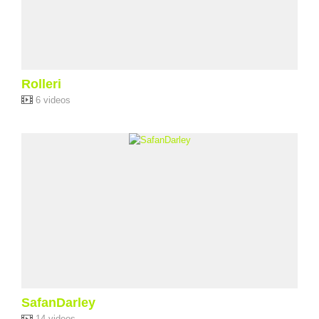
Rolleri
6 videos
SafanDarley
14 videos