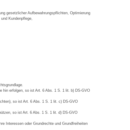
llung gesetzlicher Aufbewahrungspflichten, Optimierung
e und Kundenpflege,
chtsgrundlage.
 hin erfolgen, so ist Art. 6 Abs. 1 S. 1 lit. b) DS-GVO
ichten), so ist Art. 6 Abs. 1 S. 1 lit. c) DS-GVO
ützen, so ist Art. 6 Abs. 1 S. 1 lit. d) DS-GVO
Ihre Interessen oder Grundrechte und Grundfreiheiten