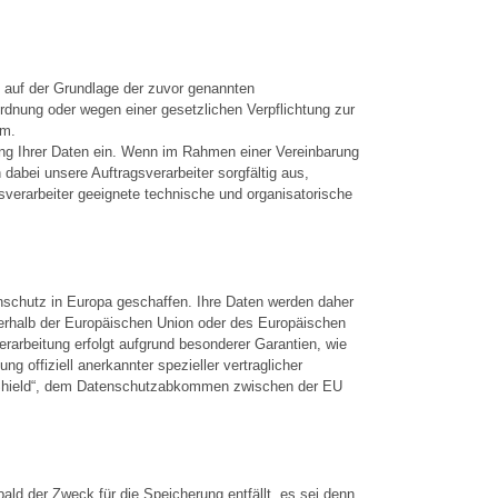
be auf der Grundlage der zuvor genannten
rdnung oder wegen einer gesetzlichen Verpflichtung zur
um.
ung Ihrer Daten ein. Wenn im Rahmen einer Vereinbarung
dabei unsere Auftragsverarbeiter sorgfältig aus,
verarbeiter geeignete technische und organisatorische
schutz in Europa geschaffen. Ihre Daten werden daher
ßerhalb der Europäischen Union oder des Europäischen
rarbeitung erfolgt aufgrund besonderer Garantien, wie
 offiziell anerkannter spezieller vertraglicher
cy-Shield“, dem Datenschutzabkommen zwischen der EU
ld der Zweck für die Speicherung entfällt, es sei denn