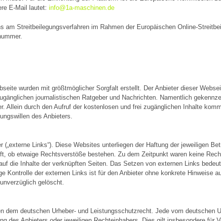
re E-Mail lautet:
info@1a-maschinen.de
 uns am Streitbeilegungsverfahren im Rahmen der Europäischen Online-Streitbei
nnummer.
bseite wurden mit größtmöglicher Sorgfalt erstellt. Der Anbieter dieser Webse
i zugänglichen journalistischen Ratgeber und Nachrichten. Namentlich gekennz
. Allein durch den Aufruf der kostenlosen und frei zugänglichen Inhalte kom
ungswillen des Anbieters.
 („externe Links“). Diese Websites unterliegen der Haftung der jeweiligen Bet
üft, ob etwaige Rechtsverstöße bestehen. Zu dem Zeitpunkt waren keine Rechts
 auf die Inhalte der verknüpften Seiten. Das Setzen von externen Links bedeut
ge Kontrolle der externen Links ist für den Anbieter ohne konkrete Hinweise 
unverzüglich gelöscht.
iegen dem deutschen Urheber- und Leistungsschutzrecht. Jede vom deutschen 
ng des Anbieters oder jeweiligen Rechteinhabers. Dies gilt insbesondere für V