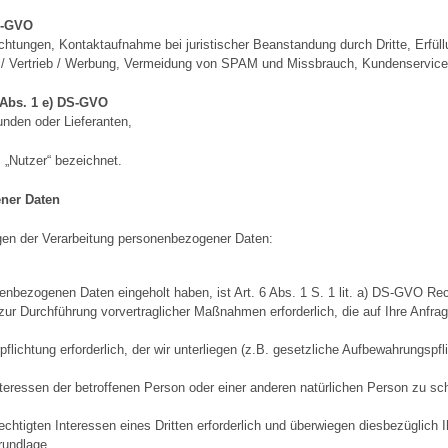
DS-GVO
lichtungen, Kontaktaufnahme bei juristischer Beanstandung durch Dritte, Erfü
ng / Vertrieb / Werbung, Vermeidung von SPAM und Missbrauch, Kundenservic
 Abs. 1 e) DS-GVO
unden oder Lieferanten,
„Nutzer“ bezeichnet.
ner Daten
agen der Verarbeitung personenbezogener Daten:
nenbezogenen Daten eingeholt haben, ist Art. 6 Abs. 1 S. 1 lit. a) DS-GVO Re
 zur Durchführung vorvertraglicher Maßnahmen erforderlich, die auf Ihre Anfrage
rpflichtung erforderlich, der wir unterliegen (z.B. gesetzliche Aufbewahrungspfl
Interessen der betroffenen Person oder einer anderen natürlichen Person zu sch
echtigten Interessen eines Dritten erforderlich und überwiegen diesbezüglich 
grundlage.