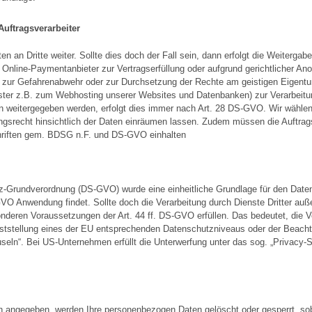
uftragsverarbeiter
en an Dritte weiter. Sollte dies doch der Fall sein, dann erfolgt die Weiterga
Online-Paymentanbieter zur Vertragserfüllung oder aufgrund gerichtlicher Ano
 zur Gefahrenabwehr oder zur Durchsetzung der Rechte am geistigen Eigent
eister z.B. zum Webhosting unserer Websites und Datenbanken) zur Verarbeit
en weitergegeben werden, erfolgt dies immer nach Art. 28 DS-GVO. Wir wählen 
ngsrecht hinsichtlich der Daten einräumen lassen. Zudem müssen die Auftrags
riften gem. BDSG n.F. und DS-GVO einhalten
-Grundverordnung (DS-GVO) wurde eine einheitliche Grundlage für den Daten
VO Anwendung findet. Sollte doch die Verarbeitung durch Dienste Dritter au
nderen Voraussetzungen der Art. 44 ff. DS-GVO erfüllen. Das bedeutet, die Ve
tstellung eines der EU entsprechenden Datenschutzniveaus oder der Beachtung
auseln“. Bei US-Unternehmen erfüllt die Unterwerfung unter das sog. „Priva
ch angegeben, werden Ihre personenbezogen Daten gelöscht oder gesperrt, soba