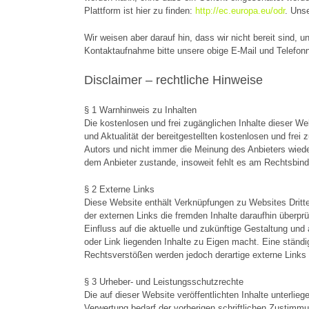
Plattform ist hier zu finden:
http://ec.europa.eu/odr
. Unse
Wir weisen aber darauf hin, dass wir nicht bereit sind,
Kontaktaufnahme bitte unsere obige E-Mail und Telefo
Disclaimer – rechtliche Hinweise
§ 1 Warnhinweis zu Inhalten
Die kostenlosen und frei zugänglichen Inhalte dieser We
und Aktualität der bereitgestellten kostenlosen und fre
Autors und nicht immer die Meinung des Anbieters wieder
dem Anbieter zustande, insoweit fehlt es am Rechtsbind
§ 2 Externe Links
Diese Website enthält Verknüpfungen zu Websites Dritter
der externen Links die fremden Inhalte daraufhin überpr
Einfluss auf die aktuelle und zukünftige Gestaltung und
oder Link liegenden Inhalte zu Eigen macht. Eine ständi
Rechtsverstößen werden jedoch derartige externe Links 
§ 3 Urheber- und Leistungsschutzrechte
Die auf dieser Website veröffentlichten Inhalte unterl
Verwertung bedarf der vorherigen schriftlichen Zustimmu