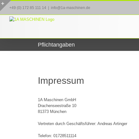
Zum
+49 (0) 172 85 111 14
|
info@1a-maschinen.de
Inhalt
Toggle
springen
Sliding
Bar
Area
Pflichtangaben
Impressum
1A Maschinen GmbH
Drachenseestraße 10
81373 München
Vertreten durch Geschäftsführer: Andreas Artinger
Telefon: 01728511114