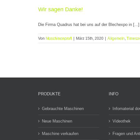
Wir sagen Danke!
Die Firma Quadrus hat bei uns auf der Blechexpo in [...]
Von
Maschinenprofi
|
März 15th, 2020
|
Allgemein
,
Timesa
PRODUKTE
INFO
Gebrauchte Maschinen
Infomaterial d
Neue Maschinen
Videothek
Maschine verkaufen
Fragen und An