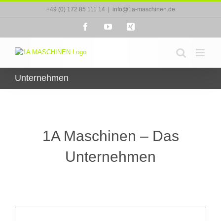
Zum
+49 (0) 172 85 111 14
|
info@1a-maschinen.de
Inhalt
springen
Facebook
YouTube
Xing
Unternehmen
1A Maschinen – Das
Unternehmen