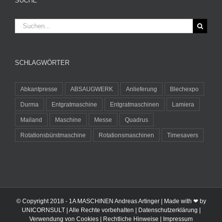
SUCHE
Suche
nach:
SCHLAGWÖRTER
Abkantpresse
ABSAUGWERK
Anlieferung
Blechexpo
Durma
Entgratmaschine
Entgratmaschinen
Lamiera
Mailand
Maschine
Messe
Quadrus
Rotationsbürstmaschine
Rotationsmaschinen
Timesavers
© Copyright 2018 -
1A MASCHINEN Andreas Artinger | Made with ❤ by
UNICORNSULT
| Alle Rechte vorbehalten |
Datenschutzerklärung
|
Verwendung von Cookies
|
Rechtliche Hinweise
|
Impressum