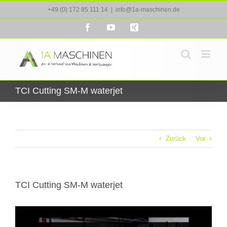
Zum
+49 (0) 172 85 111 14
|
info@1a-maschinen.de
Inhalt
springen
Facebook
YouTube
Xing
TCI Cutting SM-M waterjet
Zurück
Vor
TCI Cutting SM-M waterjet