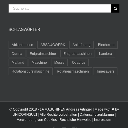
Suche
nach:
SCHLAGWÖRTER
Abkantpresse
ABSAUGWERK
Anlieferung
Blechexpo
Durma
Entgratmaschine
Entgratmaschinen
Lamiera
Mailand
Maschine
Messe
Quadrus
Rotationsbürstmaschine
Rotationsmaschinen
Timesavers
© Copyright 2018 -
1A MASCHINEN Andreas Artinger | Made with ❤ by
UNICORNSULT
| Alle Rechte vorbehalten |
Datenschutzerklärung
|
Verwendung von Cookies
|
Rechtliche Hinweise
|
Impressum