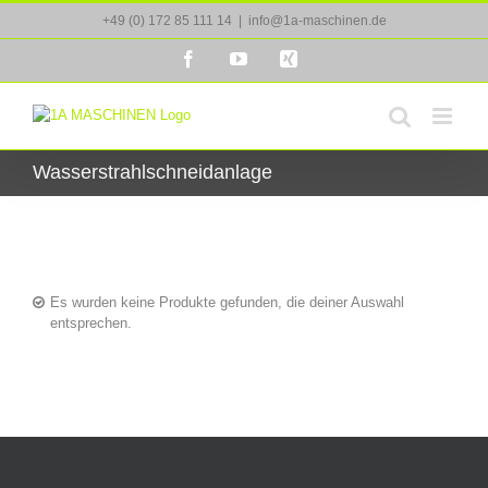
Zum
+49 (0) 172 85 111 14
|
info@1a-maschinen.de
Inhalt
springen
Facebook
YouTube
Xing
Wasserstrahlschneidanlage
Es wurden keine Produkte gefunden, die deiner Auswahl
entsprechen.