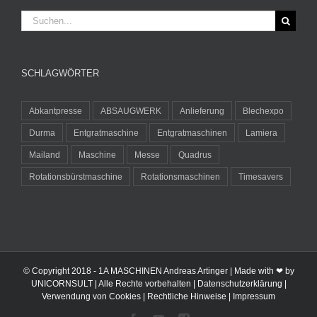
Suche
nach:
SCHLAGWÖRTER
Abkantpresse
ABSAUGWERK
Anlieferung
Blechexpo
Durma
Entgratmaschine
Entgratmaschinen
Lamiera
Mailand
Maschine
Messe
Quadrus
Rotationsbürstmaschine
Rotationsmaschinen
Timesavers
© Copyright 2018 -
1A MASCHINEN Andreas Artinger | Made with ❤ by
UNICORNSULT
| Alle Rechte vorbehalten |
Datenschutzerklärung
|
Verwendung von Cookies
|
Rechtliche Hinweise
|
Impressum