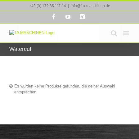
Zum
+49 (0) 172 85 111 14
|
info@1a-maschinen.de
Inhalt
springen
Facebook
YouTube
Xing
Watercut
Es wurden keine Produkte gefunden, die deiner Auswahl
entsprechen.